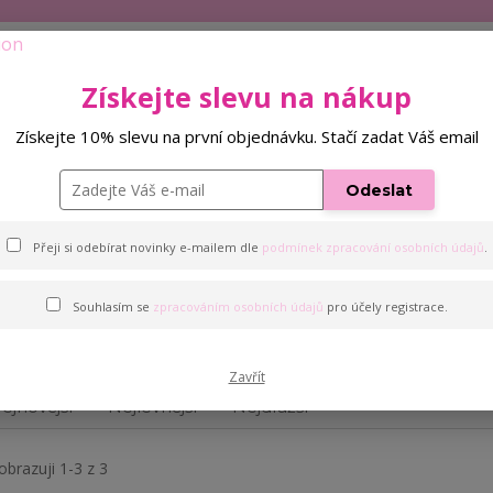
Ochrana soukromí
Více
+420 
Získejte slevu na nákup
Hleda
Získejte 10% slevu na první objednávku. Stačí zadat Váš email
né tekutiny
Pomůcky k prodlužování řas
Odeslat
Přeji si odebírat novinky e-mailem dle
podmínek zpracování osobních údajů
.
Souhlasím se
zpracováním osobních údajů
pro účely registrace.
Výhodné sady
Zavřít
ejnovější
Nejlevnější
Nejdražší
obrazuji 1-3 z 3