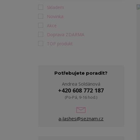
Skladem
Novinka
Akce
Doprava ZDARMA
TOP produkt
Potřebujete poradit?
Andrea Soldánová
+420 608 772 187
(Po-Pá, 9-16 hod.)
a-lashes@seznam.cz