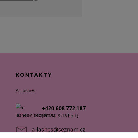
KONTAKTY
A-Lashes
+420 608 772 187
(Po-Pá, 9-16 hod.)
a-lashes@seznam.cz