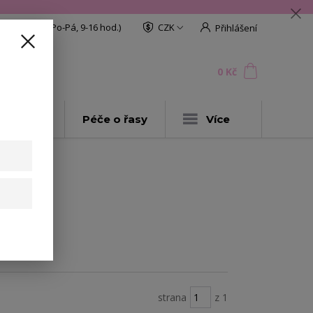
608 772 187
(Po-Pá, 9-16 hod.)
CZK
Přihlášení
0
ks
za
0 Kč
t
AKCE
Péče o řasy
Více
strana
z 1