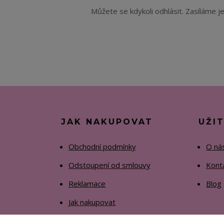
Můžete se kdykoli odhlásit. Zasíláme j
JAK NAKUPOVAT
UŽI
Obchodní podmínky
O ná
Odstoupení od smlouvy
Kont
Reklamace
Blog
Jak nakupovat