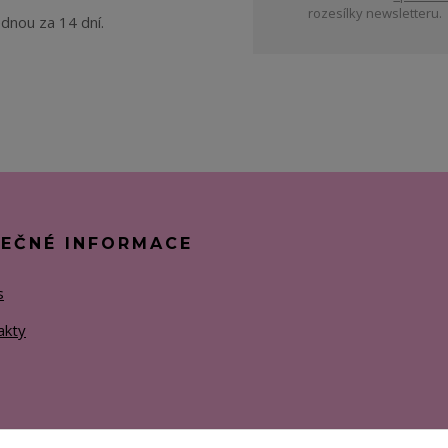
rozesílky newsletteru.
ednou za 14 dní.
TEČNÉ INFORMACE
s
akty