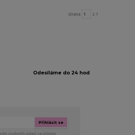
strana
z 1
Odesíláme do 24 hod
Přihlásit se
ním osobních údajů
za účelem