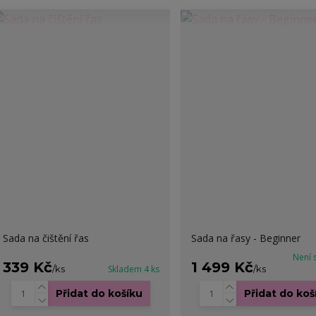
Sada na čištění řas
Sada na řasy - Beginner
Není 
339 Kč
1 499 Kč
/
ks
Skladem 4 ks
/
ks
Přidat do košíku
Přidat do koš