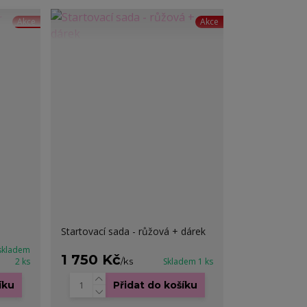
Akce
Akce
Startovací sada - růžová + dárek
skladem
1 750 Kč
2 ks
/
ks
Skladem 1 ks
íku
Přidat do košíku