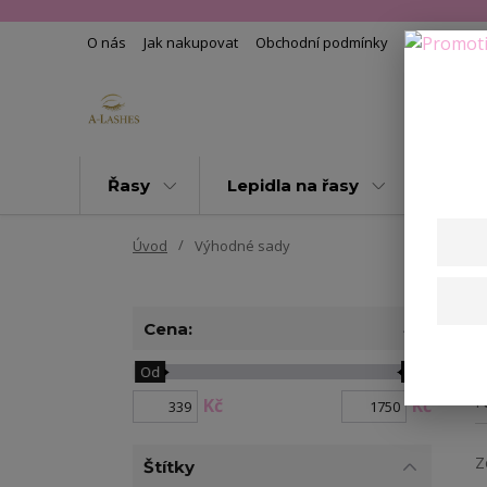
O nás
Jak nakupovat
Obchodní podmínky
Kontakty
Řasy
Lepidla na řasy
Pomoc
Úvod
Výhodné sady
Cena:
Od
Do
N
Kč
Kč
Z
Štítky