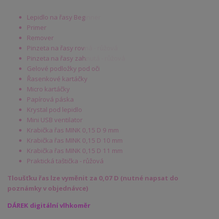
Lepidlo na řasy Beginner
Primer
Remover
Pinzeta na řasy rovná - růžová
Pinzeta na řasy zahnutá - růžová
Gelové podložky pod oči
Řasenkové kartáčky
Micro kartáčky
Papírová páska
Krystal pod lepidlo
Mini USB ventilator
Krabička řas MINK 0,15 D 9 mm
Krabička řas MINK 0,15 D 10 mm
Krabička řas MINK 0,15 D 11 mm
Praktická taštička - růžová
Tloušťku řas lze vyměnit za 0,07 D (nutné napsat do
poznámky v objednávce)
DÁREK digitální vlhkoměr