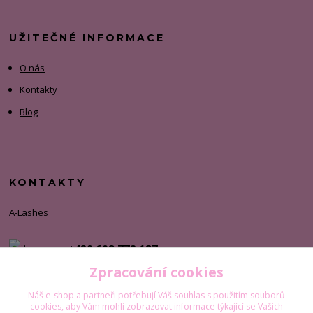
UŽITEČNÉ INFORMACE
O nás
Kontakty
Blog
KONTAKTY
A-Lashes
+420 608 772 187
(Po-Pá, 9-16 hod.)
Zpracování cookies
a-lashes@seznam.cz
Náš e-shop a partneři potřebují Váš
souhlas
s použitím souborů
cookies, aby Vám mohli zobrazovat informace týkající se Vašich