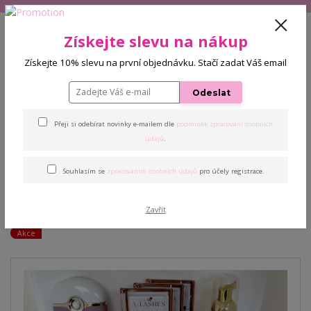
+420 608 772 187
(Po-Pá, 9-16 hod.)
CZK
Získejte slevu na nákup
0
Získejte 10% slevu na první objednávku. Stačí zadat Váš email
0 Kč
Odeslat
Menu
Přeji si odebírat novinky e-mailem dle
podmínek zpracování osobních
Úvod
Výhodné sady
Startovací sada - růžová + dárek
údajů
.
Souhlasím se
zpracováním osobních údajů
pro účely registrace.
Startovací sada - růžová +
dárek
Zavřít
Akce