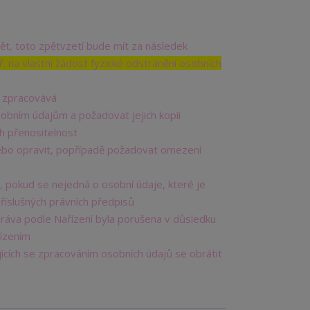
ět, toto zpětvzetí bude mít za následek
. na vlastní žádost fyzické odstranění osobních
e zpracovává
obním údajům a požadovat jejich kopii
h přenositelnost
ebo opravit, popřípadě požadovat omezení
 pokud se nejedná o osobní údaje, které je
říslušných právních předpisů
práva podle Nařízení byla porušena v důsledku
řízením
ících se zpracováním osobních údajů se obrátit