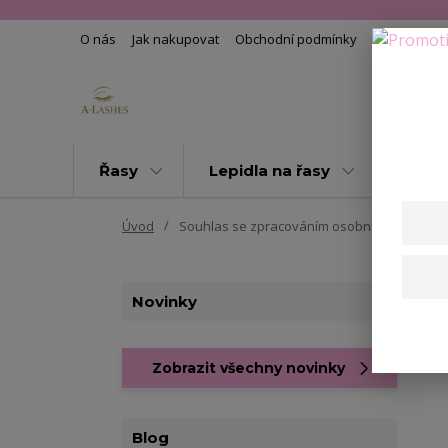
O nás
Jak nakupovat
Obchodní podmínky
Kontakty
Řasy
Lepidla na řasy
Pomoc
Úvod
Souhlas se zpracováním osobních údajů pro 
Novinky
Zobrazit všechny novinky
Blog