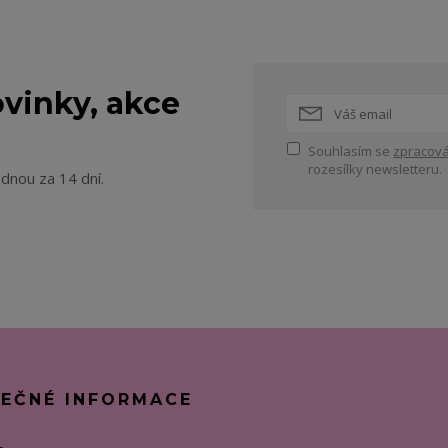
vinky, akce
Souhlasím se
zpracová
rozesílky newsletteru.
ednou za 14 dní.
TEČNÉ INFORMACE