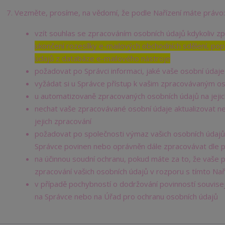
Vezměte, prosíme, na vědomí, že podle Nařízení máte právo:
vzít souhlas se zpracováním osobních údajů kdykoliv zp
ukončení rozesílky e-mailových obchodních sdělení, popř
údajů z databáze e-mailového nástroje
požadovat po Správci informaci, jaké vaše osobní údaj
vyžádat si u Správce přístup k vašim zpracovávaným os
u automatizovaně zpracovaných osobních údajů na jejic
nechat vaše zpracovávané osobní údaje aktualizovat n
jejich zpracování
požadovat po společnosti výmaz vašich osobních údajů,
Správce povinen nebo oprávněn dále zpracovávat dle p
na účinnou soudní ochranu, pokud máte za to, že vaše 
zpracování vašich osobních údajů v rozporu s tímto Na
v případě pochybností o dodržování povinností souvisej
na Správce nebo na Úřad pro ochranu osobních údajů