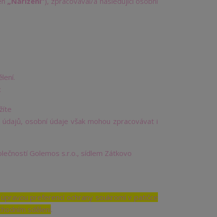
jen
„Nařízení“
), zpracovával/a následující osobní
lení.
:
žíte
 údajů, osobní údaje však mohou zpracovávat i
ečností Golemos s.r.o., sídlem Zátkovo
 úpravou preferencí ochrany soukromí v patičce
chodním sdělení
.