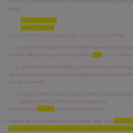
95/46/ES (obecné nařízení o ochraně osobních údajů) (dále 
údaje:
emailovou adresu
jméno a příjmení
Výše uvedené osobní údaje budou zpracovány za účelem:
zařazení do databáze pro zasílání online obchodních sdě
Souhlas udělujete na zpracování po dobu
3 let
a to za účelem
zasílání obchodních sdělení, pokud tuto dobu neprodlou
Zpracování osobních údajů je prováděno Správcem osobních
tito zpracovatelé:
Poskytovatelem služby Eshop-rychle, provozované spol
nábřeží 448/73, 370 01, České Budějovice
Osobní údaje
nebudou
předány mimo území EU.
Souhlas se zpracováním lze vzít kdykoliv zpět, a to
například
webu, zasláním dopisu, emailu nebo proklikem na odkaz v ob