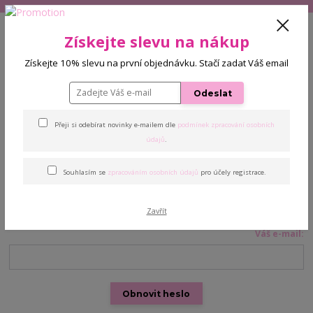
+420 608 772 187
(Po-Pá, 9-16 hod.)
CZK
Získejte slevu na nákup
0
0 Kč
Získejte 10% slevu na první objednávku. Stačí zadat Váš email
Menu
Odeslat
Přeji si odebírat novinky e-mailem dle
podmínek zpracování osobních
údajů
.
Zapomenuté heslo
Souhlasím se
zpracováním osobních údajů
pro účely registrace.
Pokud již máte vytvořený účet, ale zapomněli jste své heslo, zadejte
svou e-mailovou adresu, kterou jste uvedli při registraci. Zašleme
Vám na ni e-mail s odkazem pro nastavení nového hesla.
Zavřít
Váš e-mail:
Obnovit heslo