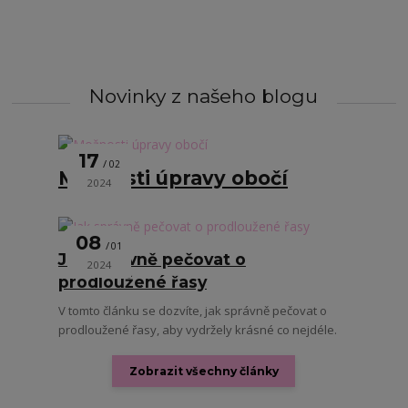
Novinky z našeho blogu
17
02
Možnosti úpravy obočí
2024
08
01
Jak správně pečovat o
2024
prodloužené řasy
V tomto článku se dozvíte, jak správně pečovat o
prodloužené řasy, aby vydržely krásné co nejdéle.
Zobrazit všechny články