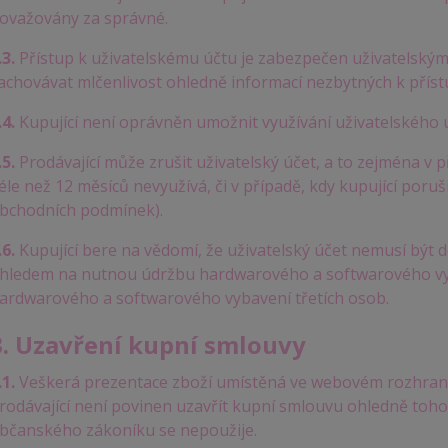
ovažovány za správné.
.3.
Přístup k uživatelskému účtu je zabezpečen uživatelským
achovávat mlčenlivost ohledně informací nezbytných k příst
.4.
Kupující není oprávněn umožnit využívání uživatelského 
.5.
Prodávající může zrušit uživatelský účet, a to zejména v p
éle než 12 měsíců nevyužívá, či v případě, kdy kupující poru
bchodních podmínek).
.6.
Kupující bere na vědomí, že uživatelský účet nemusí být 
hledem na nutnou údržbu hardwarového a softwarového vyb
ardwarového a softwarového vybavení třetích osob.
3. Uzavření kupní smlouvy
.1.
Veškerá prezentace zboží umístěná ve webovém rozhraní
rodávající není povinen uzavřít kupní smlouvu ohledně tohot
bčanského zákoníku se nepoužije.