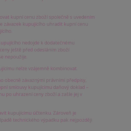
zovat kupní cenu zboží společně s uvedením
je závazek kupujícího uhradit kupní cenu
ícího.
y kupujícího nedojde k dodatečnému
 ceny ještě před odesláním zboží
e nepoužije.
ujícímu nelze vzájemně kombinovat.
eno obecně závaznými právními předpisy,
upní smlouvy kupujícímu daňový doklad –
u po uhrazení ceny zboží a zašle jej v
avit kupujícímu účtenku. Zároveň je
případě technického výpadku pak nejpozději