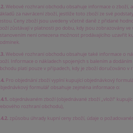
.2.
Webové rozhraní obchodu obsahuje informace o zboží, a 
ákladů za navrácení zboží, jestliže toto zboží ze své podst
estou. Ceny zboží jsou uvedeny včetně daně z přidané hodnot
boží zůstávají v platnosti po dobu, kdy jsou zobrazovány 
stanovením není omezena možnost prodávajícího uzavřít ku
odmínek.
.3.
Webové rozhraní obchodu obsahuje také informace o ná
boží. Informace o nákladech spojených s balením a dodání
bchodu platí pouze v případech, kdy je zboží doručováno v 
.4.
Pro objednání zboží vyplní kupující objednávkový formu
bjednávkový formulář obsahuje zejména informace o:
.4.1.
objednávaném zboží (objednávané zboží „vloží“ kupujíc
ebového rozhraní obchodu),
.4.2.
způsobu úhrady kupní ceny zboží, údaje o požadovan