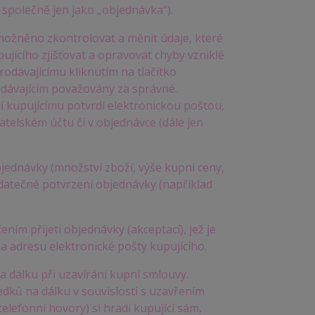
společně jen jako „objednávka“).
možněno zkontrolovat a měnit údaje, které
pujícího zjišťovat a opravovat chyby vzniklé
rodávajícímu kliknutím na tlačítko
dávajícím považovány za správné.
 kupujícímu potvrdí elektronickou poštou,
atelském účtu či v objednávce (dále jen
bjednávky (množství zboží, výše kupní ceny,
datečné potvrzení objednávky (například
ním přijetí objednávky (akceptací), jež je
a adresu elektronické pošty kupujícího.
 dálku při uzavírání kupní smlouvy.
edků na dálku v souvislosti s uzavřením
elefonní hovory) si hradí kupující sám,