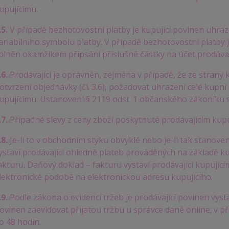
upujícímu.
.5.
V případě bezhotovostní platby je kupující povinen uhra
ariabilního symbolu platby. V případě bezhotovostní platby 
plněn okamžikem připsání příslušné částky na účet prodávaj
.6.
Prodávající je oprávněn, zejména v případě, že ze stran
otvrzení objednávky (čl. 3.6), požadovat uhrazení celé kupní
upujícímu. Ustanovení § 2119 odst. 1 občanského zákoníku s
.7.
Případné slevy z ceny zboží poskytnuté prodávajícím kup
.8.
Je-li to v obchodním styku obvyklé nebo je-li tak stanov
ystaví prodávající ohledně plateb prováděných na základě k
akturu. Daňový doklad – fakturu vystaví prodávající kupujícím
lektronické podobě na elektronickou adresu kupujícího.
.9.
Podle zákona o evidenci tržeb je prodávající povinen vyst
ovinen zaevidovat přijatou tržbu u správce daně online; v 
o 48 hodin.