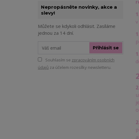
r
Nepropásněte novinky, akce a
slevy!
1
v
Můžete se kdykoli odhlásit. Zasíláme
jednou za 14 dní.
1
p
Přihlásit se
1
Souhlasím se
zpracováním osobních
d
údajů
za účelem rozesílky newsletteru.
2
u
j
o
2
p
a