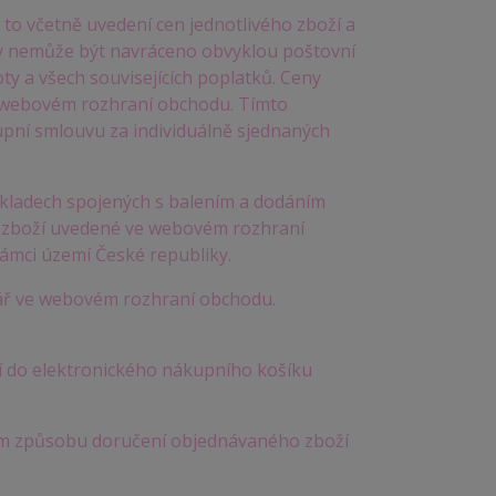
to včetně uvedení cen jednotlivého zboží a
aty nemůže být navráceno obvyklou poštovní
y a všech souvisejících poplatků. Ceny
ve webovém rozhraní obchodu. Tímto
pní smlouvu za individuálně sjednaných
kladech spojených s balením a dodáním
m zboží uvedené ve webovém rozhraní
rámci území České republiky.
lář ve webovém rozhraní obchodu.
í do elektronického nákupního košíku
ém způsobu doručení objednávaného zboží