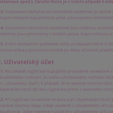
eklamace apod.). Záruční lhůta je v tomto případě 6 měs
.3.
Ustanovení odchylná od obchodních podmínek je možné s
 kupní smlouvě mají přednost před ustanoveními obchodní
.4.
Ustanovení obchodních podmínek jsou nedílnou součástí
odmínky jsou vyhotoveny v českém jazyce. Kupní smlouvu lze
.5.
Znění obchodních podmínek může prodávající měnit či d
otčena práva a povinnosti vzniklá po dobu účinnosti předc
2. Uživatelský účet
.1.
Na základě registrace kupujícího provedené na webové s
živatelského rozhraní. Ze svého uživatelského rozhraní můž
en „uživatelský účet“). V případě, že to webové rozhraní o
bjednávání zboží též bez registrace přímo z webového rozh
.2.
Při registraci na webové stránce a při objednávání zboží 
ravdivě všechny údaje. Údaje uvedené v uživatelském účtu je 
ktualizovat. Údaje uvedené kupujícím v uživatelském účtu a 