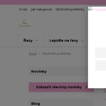
O nás
Jak nakupovat
Obchodní podmínky
Kontakty
Řasy
Lepidla na řasy
Pomoc
Úvod
Obchodní podmínky
Novinky
Zobrazit všechny novinky
o
Blog