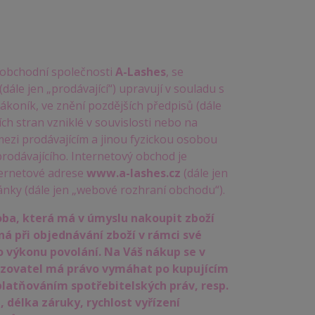
 obchodní společnosti
A-Lashes
, se
(dále jen „prodávající“) upravují v souladu s
ákoník, ve znění pozdějších předpisů (dále
h stran vzniklé v souvislosti nebo na
mezi prodávajícím a jinou fyzickou osobou
prodávajícího. Internetový obchod je
ternetové adrese
www.a-lashes.cz
(dále jen
ánky (dále jen „webové rozhraní obchodu“).
oba, která má v úmyslu nakoupit zboží
ná při objednávání zboží v rámci své
 výkonu povolání. Na Váš nákup se v
zovatel má právo vymáhat po kupujícím
latňováním spotřebitelských práv, resp.
délka záruky, rychlost vyřízení