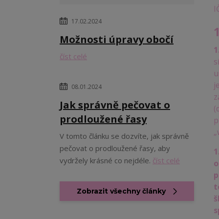
I
17.02.2024
Možnosti úpravy obočí
1
číst celé
s
u
j
08.01.2024
z
Jak správně pečovat o
(
prodloužené řasy
p
„
V tomto článku se dozvíte, jak správně
pečovat o prodloužené řasy, aby
1
vydržely krásné co nejdéle.
číst celé
o
p
t
Zobrazit všechny články
š
s