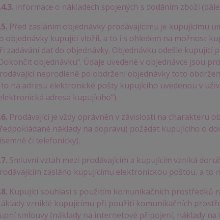
.4.3.
informace o nákladech spojených s dodáním zboží (dále 
.5.
Před zasláním objednávky prodávajícímu je kupujícímu u
o objednávky kupující vložil, a to i s ohledem na možnost ku
ři zadávání dat do objednávky. Objednávku odešle kupující p
Dokončit objednávku“. Údaje uvedené v objednávce jsou pro
rodávající neprodleně po obdržení objednávky toto obdržení
 to na adresu elektronické pošty kupujícího uvedenou v uživ
elektronická adresa kupujícího“).
.6.
Prodávající je vždy oprávněn v závislosti na charakteru o
ředpokládané náklady na dopravu) požádat kupujícího o do
ísemně či telefonicky).
.7.
Smluvní vztah mezi prodávajícím a kupujícím vzniká doruče
rodávajícím zasláno kupujícímu elektronickou poštou, a to n
.8.
Kupující souhlasí s použitím komunikačních prostředků na
áklady vzniklé kupujícímu při použití komunikačních prostř
upní smlouvy (náklady na internetové připojení, náklady na t