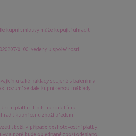
le kupní smlouvy může kupující uhradit
020207/0100, vedený u společnosti
ávajícímu také náklady spojené s balením a
ak, rozumí se dále kupní cenou i náklady
dobnou platbu. Tímto není dotčeno
uhradit kupní cenu zboží předem.
vzetí zboží. V případě bezhotovostní platby
louvy a poté bude objednané zboží odesláno