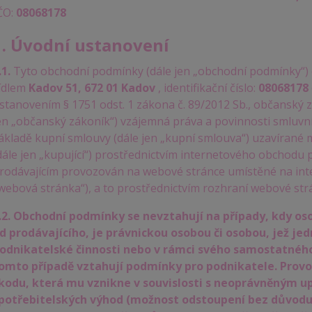
ČO:
08068178
1. Úvodní ustanovení
.1.
Tyto obchodní podmínky (dále jen „obchodní podmínky“)
ídlem
Kadov 51, 672 01 Kadov
, identifikační číslo:
08068178
stanovením § 1751 odst. 1 zákona č. 89/2012 Sb., občanský z
en „občanský zákoník“) vzájemná práva a povinnosti smluvníc
ákladě kupní smlouvy (dále jen „kupní smlouva“) uzavírané 
dále jen „kupující“) prostřednictvím internetového obchodu 
rodávajícím provozován na webové stránce umístěné na in
webová stránka“), a to prostřednictvím rozhraní webové str
.2.
Obchodní podmínky se nevztahují na případy, kdy os
d prodávajícího, je právnickou osobou či osobou, jež jed
odnikatelské činnosti nebo v rámci svého samostatného
omto případě vztahují podmínky pro podnikatele.
Provo
kodu, která mu vznikne v souvislosti s neoprávněným up
potřebitelských výhod (možnost odstoupení bez důvodu, 