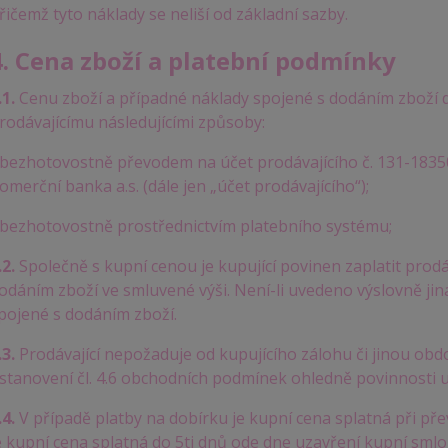
řičemž tyto náklady se neliší od základní sazby.
4. Cena zboží a platební podmínky
.1.
Cenu zboží a případné náklady spojené s dodáním zboží d
rodávajícímu následujícími způsoby:
 bezhotovostně převodem na účet prodávajícího č. 131-1835
omerční banka a.s. (dále jen „účet prodávajícího“);
 bezhotovostně prostřednictvím platebního systému;
.2.
Společně s kupní cenou je kupující povinen zaplatit prod
odáním zboží ve smluvené výši. Není-li uvedeno výslovně jin
pojené s dodáním zboží.
.3.
Prodávající nepožaduje od kupujícího zálohu či jinou ob
stanovení čl. 4.6 obchodních podmínek ohledně povinnosti 
.4.
V případě platby na dobírku je kupní cena splatná při pře
e kupní cena splatná do 5ti dnů ode dne uzavření kupní sm