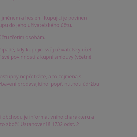
 jménem a heslem. Kupující je povinen
upu do jeho uživatelského účtu.
účtu třetím osobám.
řípadě, kdy kupující svůj uživatelský účet
ší své povinnosti z kupní smlouvy (včetně
dostupný nepřetržitě, a to zejména s
avení prodávajícího, popř. nutnou údržbu
 obchodu je informativního charakteru a
o zboží. Ustanovení § 1732 odst. 2