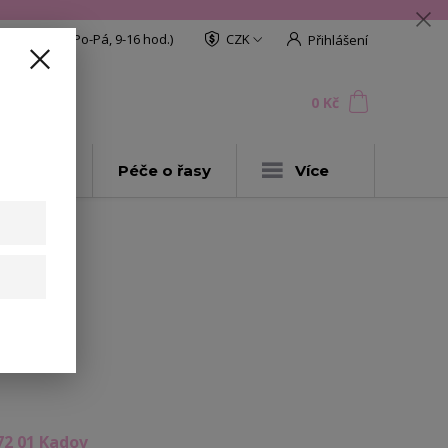
608 772 187
(Po-Pá, 9-16 hod.)
CZK
Přihlášení
0
ks
za
0 Kč
t
AKCE
Péče o řasy
Více
ashes
72 01 Kadov