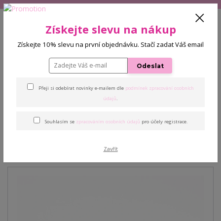
+420 608 772 187
(Po-Pá, 9-16 hod.)
CZK
Získejte slevu na nákup
0
Získejte 10% slevu na první objednávku. Stačí zadat Váš email
0 Kč
Odeslat
Menu
Přeji si odebírat novinky e-mailem dle
podmínek zpracování osobních
Úvod
Pomůcky k prodlužování řas
Spotřební materiál
Silikonový
údajů
.
balónek - černý
Souhlasím se
zpracováním osobních údajů
pro účely registrace.
Silikonový balónek - černý
Zavřít