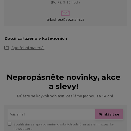
(Po-Pá, 9-16 hod.)
a-lashes@seznam.cz
Zboží zařazeno v kategoriích
Spotřební materiál
Nepropásněte novinky, akce
a slevy!
Můžete se kdykoli odhlásit. Zasíláme jednou za 14 dní.
Přihlásit se
Souhlasím se
zpracováním osobních údajů
za účelem rozesílky
newsletteru.