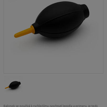
Balonek se používá k rychlejšímu zaschnutí lepidla a primeru, je tedy