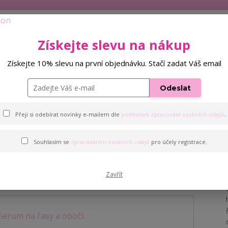
Ochrana soukromí
Více
+420 
Získejte slevu na nákup
Hleda
Získejte 10% slevu na první objednávku. Stačí zadat Váš email
né tekutiny
Pomůcky k prodlužování řas
Odeslat
Přeji si odebírat novinky e-mailem dle
podmínek zpracování osobních údajů
.
Souhlasím se
zpracováním osobních údajů
pro účely registrace.
čí
Zavřít