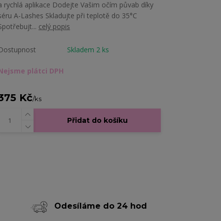
a rychlá aplikace Dodejte Vašim očím půvab díky
séru A-Lashes Skladujte při teplotě do 35°C
Spotřebujt...
celý popis
Dostupnost
Skladem 2 ks
Nejsme plátci DPH
375 Kč
/
ks
Přidat do košíku
Odesíláme do 24 hod