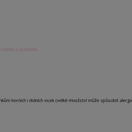
u složku v produktu
kům horních i dolních vicek (velké množství může způsobit alergi