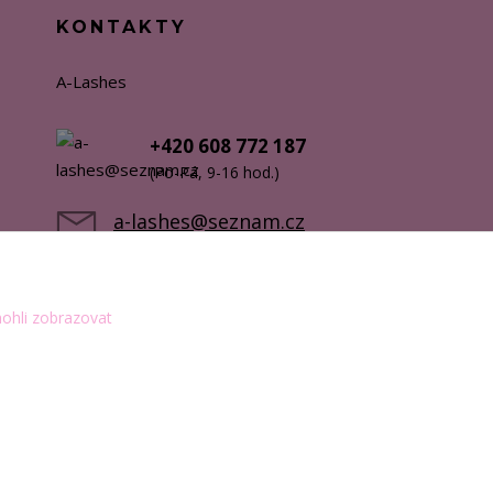
KONTAKTY
A-Lashes
+420 608 772 187
(Po-Pá, 9-16 hod.)
a-lashes@seznam.cz
ohli zobrazovat