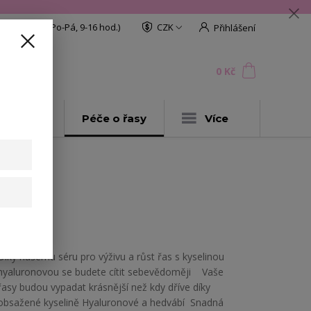
608 772 187
(Po-Pá, 9-16 hod.)
CZK
Přihlášení
0
ks
za
0 Kč
t
AKCE
Péče o řasy
Více
Díky našemu séru pro výživu a růst řas s kyselinou
hyaluronovou se budete cítit sebevědoměji Vaše
řasy budou vypadat krásnější než kdy dříve díky
obsažené kyselině Hyaluronové a hedvábí Snadná