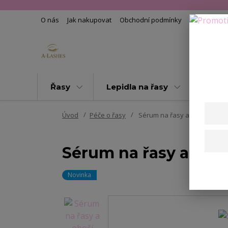
O nás
Jak nakupovat
Obchodní podmínky
Kontakty
Řasy
Lepidla na řasy
Pomoc
Úvod
Péče o řasy
Sérum na řasy a obočí
Sérum na řasy a obo
Novinka