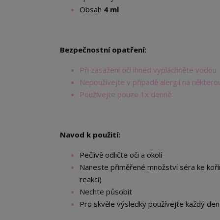
Obsah
4 ml
Bezpečnostní opatření:
Při zasažení očí ihned vypláchněte vodou
Nepoužívejte v případě alergii na některo
Používejte pouze 1x denně
Navod k použití:
Pečlivě odličte oči a okolí
Naneste přiměřené množství séra ke kořín
reakci)
Nechte působit
Pro skvěle výsledky používejte každý den