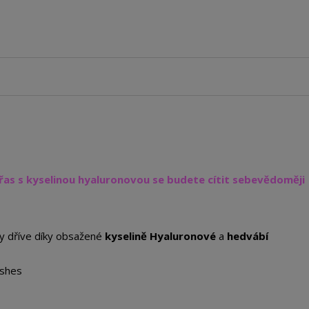
 řas s kyselinou hyaluronovou se budete cítit sebevědoměji
dy dříve díky obsažené
kyselině Hyaluronové
a
hedvábí
ashes