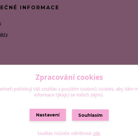
TEČNÉ INFORMACE
s
akty
Zpracování cookies
rtneři potřebují Váš
souhlas
s použitím souborů cookies, aby Vám m
informace týkající se Vašich zájmů.
Nastavení
Souhlasím
Vytvořeno na
Eshop-rychle.cz
Souhlas můžete odmítnout
zde
.