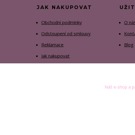
JAK NAKUPOVAT
UŽI
Obchodní podmínky
O ná
Odstoupení od smlouvy
Kont
Reklamace
Blog
Jak nakupovat
Náš e-shop a pa