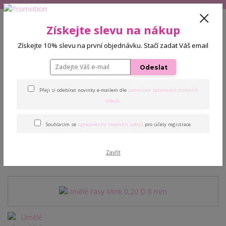
+420 608 772 187
(Po-Pá, 9-16 hod.)
CZK
Získejte slevu na nákup
0
Získejte 10% slevu na první objednávku. Stačí zadat Váš email
0 Kč
Odeslat
Menu
Přeji si odebírat novinky e-mailem dle
podmínek zpracování osobních
Úvod
Řasy
Umělé řasy Mink 0,20 D 8 mm
údajů
.
Souhlasím se
zpracováním osobních údajů
pro účely registrace.
Umělé řasy Mink 0,20 D 8
mm
Zavřít