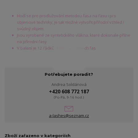
Hodí se pro prodlužování metodou řasa na řasu i pro
objemové techniky, je tak možné vytvořit přířodní vzhled i
svůdný objem
Jsou vyrobené ze syntetického vlákna, které dokonale přilne
na přírodní řasy
V balení je 12 řádků dokonale černých řas
Potřebujete poradit?
Andrea Soldánová
+420 608 772 187
(Po-Pá, 9-16 hod.)
a-lashes@seznam.cz
Zboží zařazeno v kategoriích