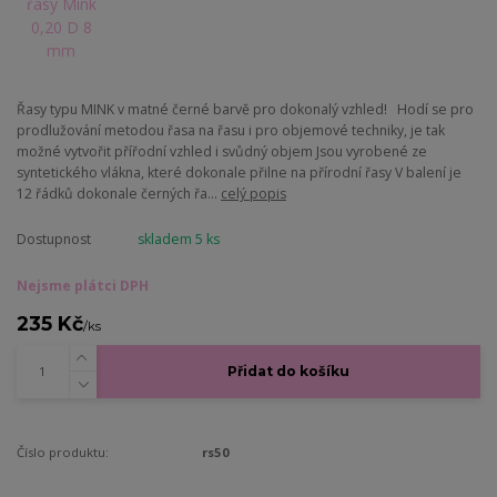
Řasy typu MINK v matné černé barvě pro dokonalý vzhled! Hodí se pro
prodlužování metodou řasa na řasu i pro objemové techniky, je tak
možné vytvořit přířodní vzhled i svůdný objem Jsou vyrobené ze
syntetického vlákna, které dokonale přilne na přírodní řasy V balení je
12 řádků dokonale černých řa...
celý popis
Dostupnost
skladem 5 ks
Nejsme plátci DPH
235 Kč
/
ks
Přidat do košíku
Číslo produktu:
rs50