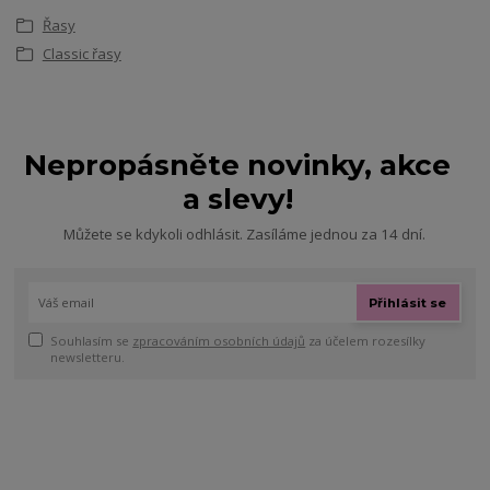
Řasy
Classic řasy
Nepropásněte novinky, akce
a slevy!
Můžete se kdykoli odhlásit. Zasíláme jednou za 14 dní.
Přihlásit se
Souhlasím se
zpracováním osobních údajů
za účelem rozesílky
newsletteru.