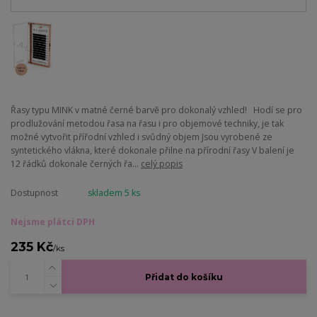
Řasy typu MINK v matné černé barvě pro dokonalý vzhled! Hodí se pro
prodlužování metodou řasa na řasu i pro objemové techniky, je tak
možné vytvořit přířodní vzhled i svůdný objem Jsou vyrobené ze
syntetického vlákna, které dokonale přilne na přírodní řasy V balení je
12 řádků dokonale černých řa...
celý popis
Dostupnost
skladem 5 ks
Nejsme plátci DPH
235 Kč
/
ks
Přidat do košíku