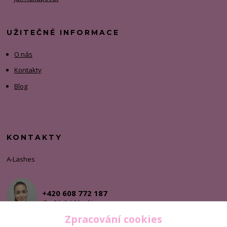
UŽITEČNÉ INFORMACE
O nás
Kontakty
Blog
KONTAKTY
A-Lashes
+420 608 772 187
(Po-Pá, 9-16 hod.)
Zpracování cookies