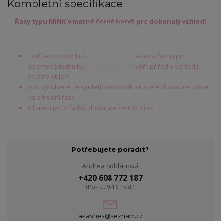
Kompletní specifikace
Řasy typu MINK v matné černé barvě pro dokonalý vzhled!
Hodí se pro prodlužování metodou řasa na řasu i pro
objemové techniky, je tak možné vytvořit přířodní vzhled i
svůdný objem
Jsou vyrobené ze syntetického vlákna, které dokonale přilne
na přírodní řasy
V balení je 12 řádků dokonale černých řas
Potřebujete poradit?
Andrea Soldánová
+420 608 772 187
(Po-Pá, 9-16 hod.)
a-lashes@seznam.cz