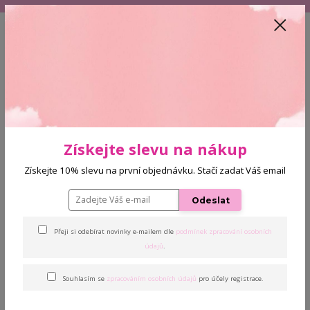
+420 608 772 187
(Po-Pá, 9-16 hod.)
CZK
0
0 Kč
Menu
Úvod
Řasy
Umělé řasy Mink 0,20 D 13 mm
Získejte slevu na nákup
Získejte 10% slevu na první objednávku. Stačí zadat Váš email
Umělé řasy Mink 0,20 D 13
mm
Odeslat
Přeji si odebírat novinky e-mailem dle
podmínek zpracování osobních
údajů
.
Souhlasím se
zpracováním osobních údajů
pro účely registrace.