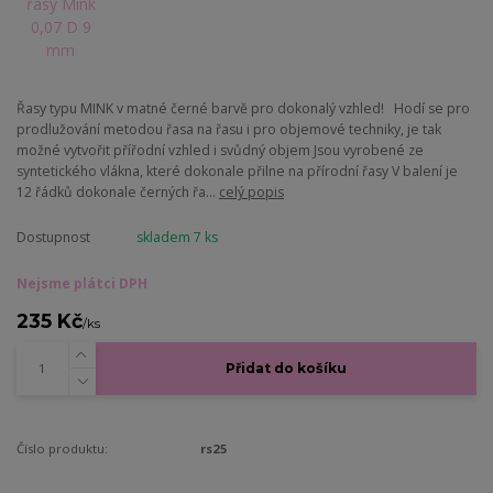
Řasy typu MINK v matné černé barvě pro dokonalý vzhled! Hodí se pro
prodlužování metodou řasa na řasu i pro objemové techniky, je tak
možné vytvořit přířodní vzhled i svůdný objem Jsou vyrobené ze
syntetického vlákna, které dokonale přilne na přírodní řasy V balení je
12 řádků dokonale černých řa...
celý popis
Dostupnost
skladem 7 ks
Nejsme plátci DPH
235 Kč
/
ks
Přidat do košíku
Číslo produktu:
rs25