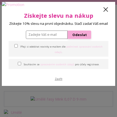
+420 608 772 187
(Po-Pá, 9-16 hod.)
CZK
Získejte slevu na nákup
0
Získejte 10% slevu na první objednávku. Stačí zadat Váš email
0 Kč
Odeslat
Menu
Přeji si odebírat novinky e-mailem dle
podmínek zpracování osobních
Úvod
Řasy
Umělé řasy Mink 0,07 D 9 mm
údajů
.
Souhlasím se
zpracováním osobních údajů
pro účely registrace.
Umělé řasy Mink 0,07 D 9
mm
Zavřít