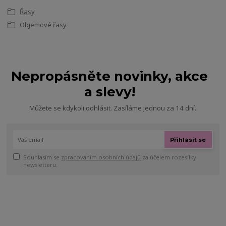
Řasy
Objemové řasy
Nepropásněte novinky, akce
a slevy!
Můžete se kdykoli odhlásit. Zasíláme jednou za 14 dní.
Přihlásit se
Souhlasím se
zpracováním osobních údajů
za účelem rozesílky
newsletteru.