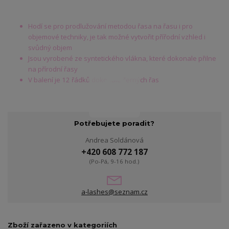
Hodí se pro prodlužování metodou řasa na řasu i pro
objemové techniky, je tak možné vytvořit přířodní vzhled i
svůdný objem
Jsou vyrobené ze syntetického vlákna, které dokonale přilne
na přírodní řasy
V balení je 12 řádků dokonale černých řas
Potřebujete poradit?
Andrea Soldánová
+420 608 772 187
(Po-Pá, 9-16 hod.)
a-lashes@seznam.cz
Zboží zařazeno v kategoriích