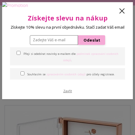
+420 608 772 187
(Po-Pá, 9-16 hod.)
CZK
Získejte slevu na nákup
0
Získejte 10% slevu na první objednávku. Stačí zadat Váš email
0 Kč
Odeslat
Menu
Přeji si odebírat novinky e-mailem dle
podmínek zpracování osobních
Úvod
Řasy
Umělé řasy Mink 0,05 C 12 mm
údajů
.
Souhlasím se
zpracováním osobních údajů
pro účely registrace.
Umělé řasy Mink 0,05 C 12
mm
Zavřít