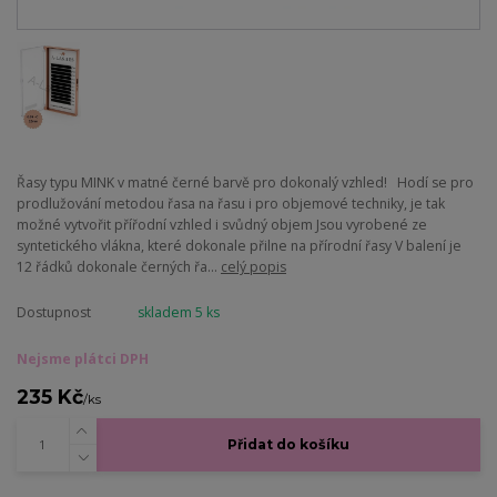
Řasy typu MINK v matné černé barvě pro dokonalý vzhled! Hodí se pro
prodlužování metodou řasa na řasu i pro objemové techniky, je tak
možné vytvořit přířodní vzhled i svůdný objem Jsou vyrobené ze
syntetického vlákna, které dokonale přilne na přírodní řasy V balení je
12 řádků dokonale černých řa...
celý popis
Dostupnost
skladem 5 ks
Nejsme plátci DPH
235 Kč
/
ks
Přidat do košíku