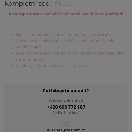
Kompletní specifikace
Řasy typu MINK v matné černé barvě pro dokonalý vzhled!
Hodí se pro prodlužování metodou řasa na řasu i pro
objemové techniky, je tak možné vytvořit přířodní vzhled i
svůdný objem
Jsou vyrobené ze syntetického vlákna, které dokonale přilne
na přírodní řasy
V balení je 12 řádků dokonale černých řas
Potřebujete poradit?
Andrea Soldánová
+420 608 772 187
(Po-Pá, 9-16 hod.)
a-lashes@seznam.cz