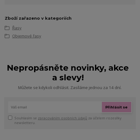
Zboží zařazeno v kategoriích
Řasy
Objemové řasy
Nepropásněte novinky, akce
a slevy!
Můžete se kdykoli odhlásit. Zasíláme jednou za 14 dní.
Přihlásit se
Souhlasím se
zpracováním osobních údajů
za účelem rozesílky
newsletteru.