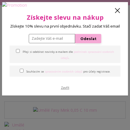
+420 608 772 187
(Po-Pá, 9-16 hod.)
CZK
Získejte slevu na nákup
0
Získejte 10% slevu na první objednávku. Stačí zadat Váš email
0 Kč
Odeslat
Menu
Přeji si odebírat novinky e-mailem dle
podmínek zpracování osobních
Úvod
Řasy
Umělé řasy Mink 0,05 C 10 mm
údajů
.
Souhlasím se
zpracováním osobních údajů
pro účely registrace.
Umělé řasy Mink 0,05 C 10
mm
Zavřít