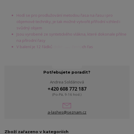
Hodí se pro prodlužování metodou řasa na řasu i pro
objemové techniky, je tak možné vytvořit přířodní vzhled i
svůdný objem
Jsou vyrobené ze syntetického vlákna, které dokonale přilne
na přírodní řasy
V balení je 12 řádků dokonale černých řas
Potřebujete poradit?
Andrea Soldánová
+420 608 772 187
(Po-Pá, 9-16 hod.)
a-lashes@seznam.cz
Zboží zařazeno v kategoriích