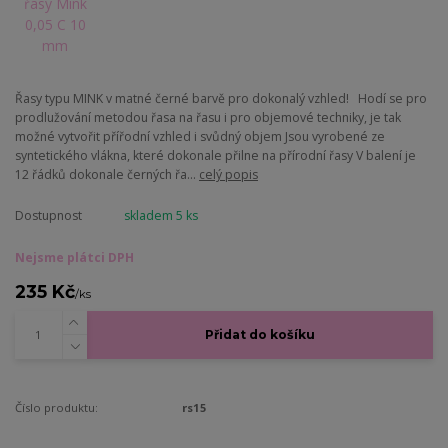
Řasy typu MINK v matné černé barvě pro dokonalý vzhled! Hodí se pro
prodlužování metodou řasa na řasu i pro objemové techniky, je tak
možné vytvořit přířodní vzhled i svůdný objem Jsou vyrobené ze
syntetického vlákna, které dokonale přilne na přírodní řasy V balení je
12 řádků dokonale černých řa...
celý popis
Dostupnost
skladem 5 ks
Nejsme plátci DPH
235 Kč
/
ks
Přidat do košíku
Číslo produktu:
rs15