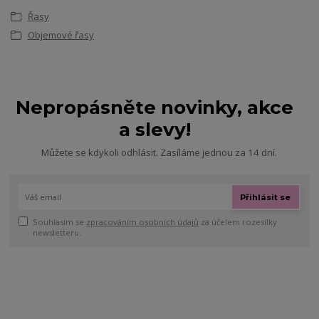
Řasy
Objemové řasy
Nepropásněte novinky, akce
a slevy!
Můžete se kdykoli odhlásit. Zasíláme jednou za 14 dní.
Přihlásit se
Souhlasím se
zpracováním osobních údajů
za účelem rozesílky
newsletteru.