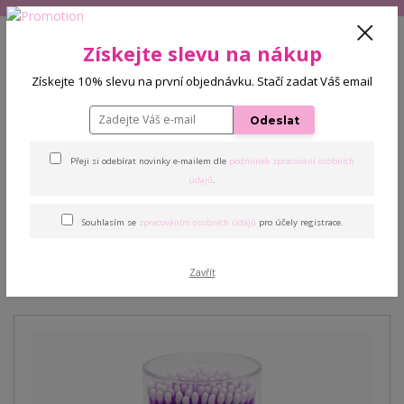
+420 608 772 187
(Po-Pá, 9-16 hod.)
CZK
Získejte slevu na nákup
0
Získejte 10% slevu na první objednávku. Stačí zadat Váš email
0 Kč
Odeslat
Menu
Přeji si odebírat novinky e-mailem dle
podmínek zpracování osobních
Úvod
Pomůcky k prodlužování řas
Micro kartáčky - 100 ks Mix barev
údajů
.
Souhlasím se
zpracováním osobních údajů
pro účely registrace.
Micro kartáčky - 100 ks Mix
barev
Zavřít