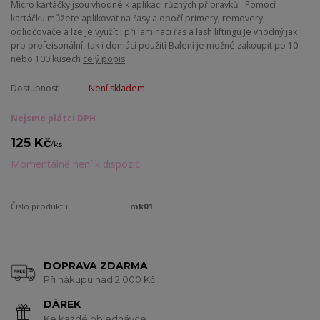
Micro kartáčky jsou vhodné k aplikaci různých přípravků Pomocí
kartáčku můžete aplikovat na řasy a obočí primery, removery,
odliočovače a lze je využít i při laminaci řas a lash liftingu Je vhodný jak
pro profeisonální, tak i domácí použití Balení je možné zakoupit po 10
nebo 100 kusech
celý popis
Dostupnost
Není skladem
Nejsme plátci DPH
125 Kč
/
ks
Momentálně není k dispozici
Číslo produktu:
mk01
DOPRAVA ZDARMA
Při nákupu nad 2.000 Kč
DÁREK
Ke každé objednávce