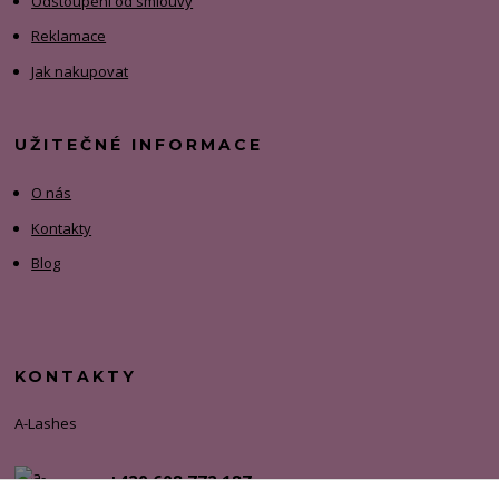
Odstoupení od smlouvy
Reklamace
Jak nakupovat
UŽITEČNÉ INFORMACE
O nás
Kontakty
Blog
KONTAKTY
A-Lashes
+420 608 772 187