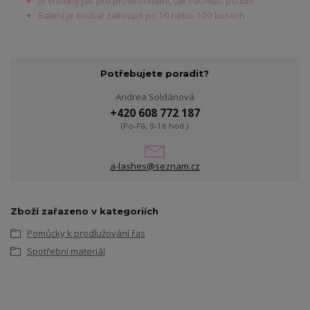
Je vhodný jak pro profeisonální, tak i domácí použití
Balení je možné zakoupit po 10 nebo 100 kusech
Potřebujete poradit?
Andrea Soldánová
+420 608 772 187
(Po-Pá, 9-16 hod.)
a-lashes@seznam.cz
Zboží zařazeno v kategoriích
Pomůcky k prodlužování řas
Spotřební materiál