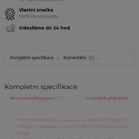
Vlastní značka
100% Záruka kvality
Odesíláme do 24 hod
Kompletní specifikace
Komentáře
0
Kompletní specifikace
Micro kartáčky jsou vhodné k aplikaci různých přípravků
Pomocí kartáčku můžete aplikovat na řasy a obočí primery,
removery, odliočovače a lze je využít i při laminaci řas a lash
liftingu