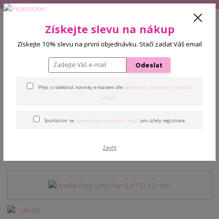
+420 608 772 187
(Po-Pá, 9-16 hod.)
CZK
Získejte slevu na nákup
0
Získejte 10% slevu na první objednávku. Stačí zadat Váš email
0 Kč
Odeslat
Menu
Přeji si odebírat novinky e-mailem dle
podmínek zpracování osobních
Úvod
Řasy
Umělé řasy Easy Fan 0,07 D 12 mm
údajů
.
Souhlasím se
zpracováním osobních údajů
pro účely registrace.
Umělé řasy Easy Fan 0,07 D
12 mm
Zavřít