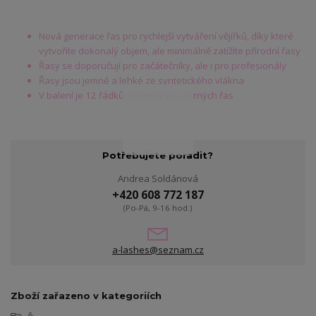
Nová generace řas pro rychlejší vytváření vějířků, díky které
vytvoříte dokonalý objem, ale minimálně zatížíte přírodní řasy
Řasy se doporučují pro začátečníky, ale i pro profesionály
Řasy jsou jemné a lehké ze syntetického vlákna
V balení je 12 řádků syntetických, černých řas
Potřebujete poradit?
Andrea Soldánová
+420 608 772 187
(Po-Pá, 9-16 hod.)
a-lashes@seznam.cz
Zboží zařazeno v kategoriích