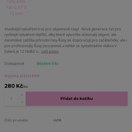
Snadnější vytváření trsů pro objemové řasy! Nová generace řas pro
rychlejší vytváření vějířků, díky které vytvoříte dokonalý objem, ale
minimálně zatížíte přírodní řasy Řasy se doporučují pro začátečníky, ale i
pro profesionály Řasy jsou jemné a lehké ze syntetického vlákna V
balení je 12 řádků s...
celý popis
Dostupnost
skladem 6 ks
Nejsme plátci DPH
280 Kč
/
ks
Přidat do košíku
Číslo produktu:
rs10