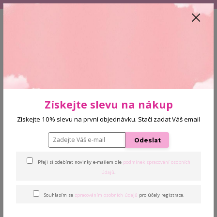
+420 608 772 187
(Po-Pá, 9-16 hod.)
CZK
0
0 Kč
Menu
Úvod
Řasy
Umělé řasy Easy Fan 0,07 C 11 mm
Získejte slevu na nákup
Získejte 10% slevu na první objednávku. Stačí zadat Váš email
Umělé řasy Easy Fan 0,07 C 11
mm
Odeslat
Přeji si odebírat novinky e-mailem dle
podmínek zpracování osobních
údajů
.
Souhlasím se
zpracováním osobních údajů
pro účely registrace.