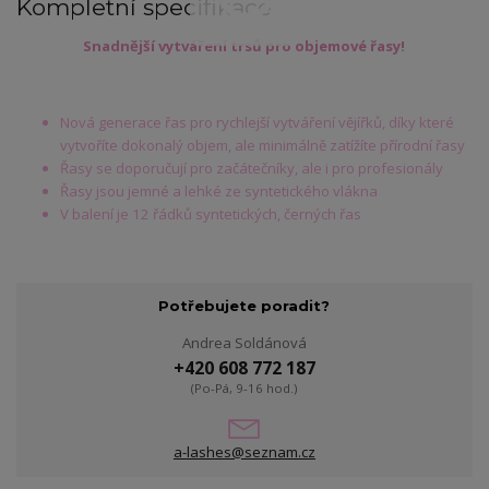
Kompletní specifikace
Snadnější vytváření trsů pro objemové řasy!
Nová generace řas pro rychlejší vytváření vějířků, díky které
vytvoříte dokonalý objem, ale minimálně zatížíte přírodní řasy
Řasy se doporučují pro začátečníky, ale i pro profesionály
Řasy jsou jemné a lehké ze syntetického vlákna
V balení je 12 řádků syntetických, černých řas
Potřebujete poradit?
Andrea Soldánová
+420 608 772 187
(Po-Pá, 9-16 hod.)
a-lashes@seznam.cz